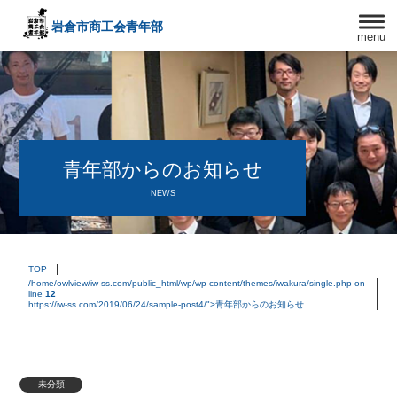
岩倉市商工会
青年部
menu
〒482－0042
愛知県岩倉市中本町西出口31-1
TEL:0587-66-3400
FAX:0587-66-3417
頑張る中小企業を応援します！
青年部からのお知らせ
NEWS
TOP
/home/owlview/iw-ss.com/public_html/wp/wp-content/themes/iwakura/single.php on
line
12
https://iw-ss.com/2019/06/24/sample-post4/">青年部からのお知らせ
未分類