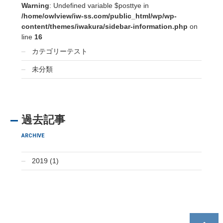
Warning
: Undefined variable $posttye in
/home/owlview/iw-ss.com/public_html/wp/wp-
content/themes/iwakura/sidebar-information.php
on
line
16
カテゴリーテスト
未分類
過去記事
ARCHIVE
2019 (1)