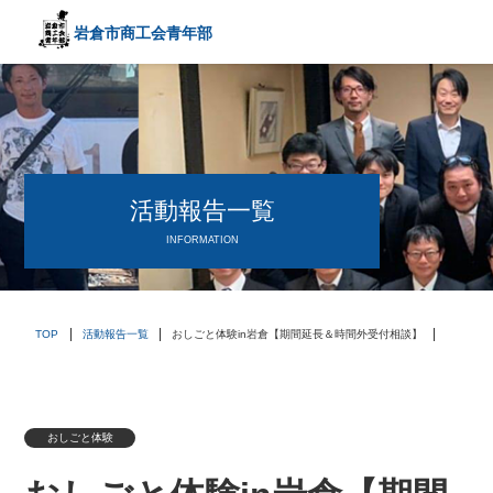
岩倉市商工会
青年部
〒482－0042
愛知県岩倉市中本町西出口31-1
TEL:0587-66-3400
FAX:0587-66-3417
頑張る中小企業を応援します！
活動報告一覧
INFORMATION
TOP
活動報告一覧
おしごと体験in岩倉【期間延長＆時間外受付相談】
おしごと体験