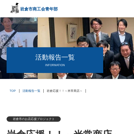
岩倉市商工会
青年部
〒482－0042
愛知県岩倉市中本町西出口31-1
TEL:0587-66-3400
FAX:0587-66-3417
頑張る中小企業を応援します！
活動報告一覧
INFORMATION
TOP
活動報告一覧
岩倉応援！！～米常商店～
岩倉市のお店応援プロジェクト