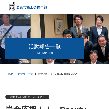
岩倉市商工会
青年部
〒482－0042
愛知県岩倉市中本町西出口31-1
TEL:0587-66-3400
FAX:0587-66-3417
頑張る中小企業を応援します！
活動報告一覧
INFORMATION
TOP
活動報告一覧
岩倉応援！！～Beauty salon LANA～
岩倉市のお店応援プロジェクト