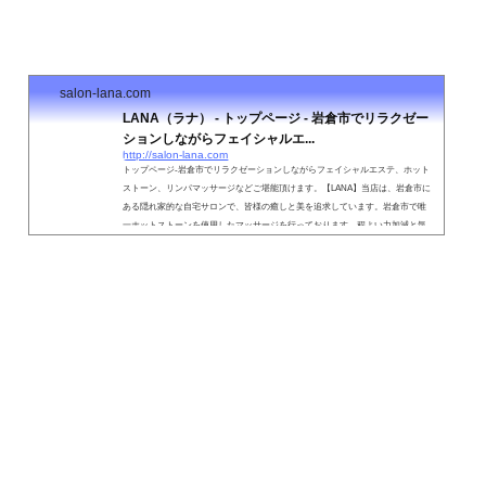
salon-lana.com
LANA（ラナ） - トップページ - 岩倉市でリラクゼー
ションしながらフェイシャルエ...
http://salon-lana.com
トップページ-岩倉市でリラクゼーションしながらフェイシャルエステ、ホット
ストーン、リンパマッサージなどご堪能頂けます。【LANA】当店は、岩倉市に
ある隠れ家的な自宅サロンで、皆様の癒しと美を追求しています。岩倉市で唯
一ホットストーンを使用したマッサージを行っております。程よい力加減と気
持ちいい温かさでリンパを流すリンパマッサージ、小顔や美肌むくみにアプロ
ーチするフェイシャルエステなどのメニューがございます。ホットストーンを
使用したマッサージは大変おすすめです。岩倉市で常日頃の疲れやお顔に対す
るお悩...