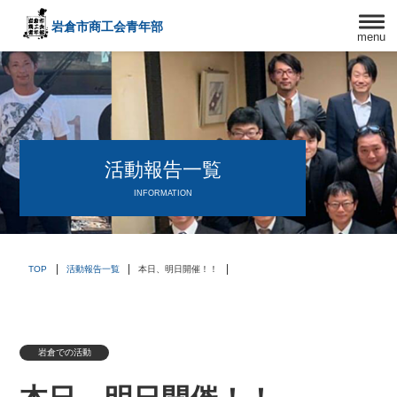
岩倉市商工会
青年部
menu
〒482－0042
愛知県岩倉市中本町西出口31-1
TEL:0587-66-3400
FAX:0587-66-3417
頑張る中小企業を応援します！
活動報告一覧
INFORMATION
TOP
活動報告一覧
本日、明日開催！！
岩倉での活動