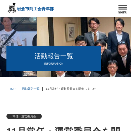
岩倉市商工会
青年部
menu
〒482－0042
愛知県岩倉市中本町西出口31-1
TEL:0587-66-3400
FAX:0587-66-3417
頑張る中小企業を応援します！
活動報告一覧
INFORMATION
TOP
活動報告一覧
11月常任・運営委員会を開催しました
常任・運営委員会