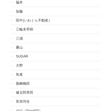
脇本
加藤
田中(いわくら不動産）
三輪未早樹
三浦
桑山
SUGAR
大野
魚進
敦嗣梅田
健太郎草田
良弥河合
小山（Good24）