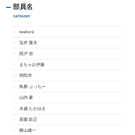
部員名
CATEGORY
iwakura
塩井 隆夫
関戸 崇
まちゃお伊藤
明郎岸
鳥勝 ぶっちー
山内 豪
水越 たかゆき
若園 欽正
横山健一