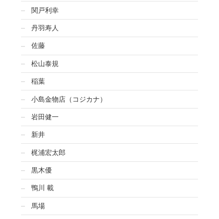
関戸利幸
丹羽寿人
佐藤
松山泰規
稲葉
小島金物店（コジカナ）
岩田健一
新井
梶浦宏太郎
黒木優
鴨川 載
馬場