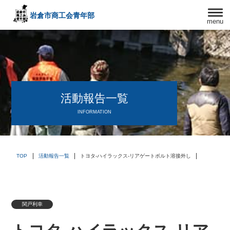
岩倉市商工会
青年部
menu
〒482－0042
愛知県岩倉市中本町西出口31-1
TEL:0587-66-3400
FAX:0587-66-3417
頑張る中小企業を応援します！
活動報告一覧
INFORMATION
TOP
活動報告一覧
トヨタ-ハイラックス-リアゲートボルト溶接外し
関戸利幸