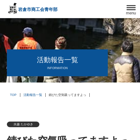
岩倉市商工会
青年部
menu
〒482－0042
愛知県岩倉市中本町西出口31-1
TEL:0587-66-3400
FAX:0587-66-3417
頑張る中小企業を応援します！
活動報告一覧
INFORMATION
TOP
活動報告一覧
錆びた空気吸ってますよっ
水越 たかゆき