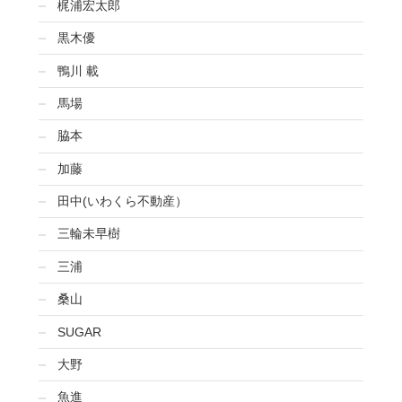
梶浦宏太郎
黒木優
鴨川 載
馬場
脇本
加藤
田中(いわくら不動産）
三輪未早樹
三浦
桑山
SUGAR
大野
魚進