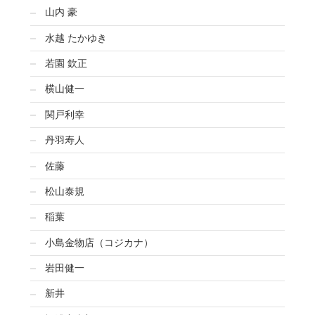
山内 豪
水越 たかゆき
若園 欽正
横山健一
関戸利幸
丹羽寿人
佐藤
松山泰規
稲葉
小島金物店（コジカナ）
岩田健一
新井