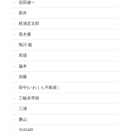
岩田健一
新井
梶浦宏太郎
黒木優
鴨川 載
馬場
脇本
加藤
田中(いわくら不動産）
三輪未早樹
三浦
桑山
SUGAR