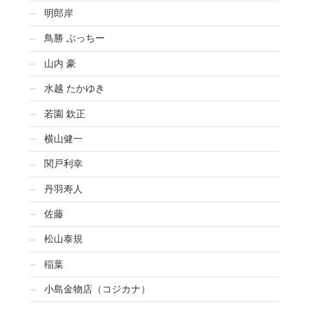
明郎岸
鳥勝 ぶっちー
山内 豪
水越 たかゆき
若園 欽正
横山健一
関戸利幸
丹羽寿人
佐藤
松山泰規
稲葉
小島金物店（コジカナ）