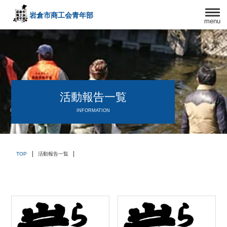
岩倉市商工会
青年部
menu
〒482－0042
愛知県岩倉市中本町西出口31-1
TEL:0587-66-3400
FAX:0587-66-3417
頑張る中小企業を応援します！
活動報告一覧
INFORMATION
TOP
活動報告一覧