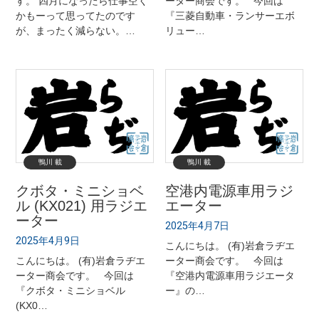
す。 四月になったら仕事空く
ーター商会です。 今回は
かもーって思ってたのです
『三菱自動車・ランサーエボ
が、まったく減らない。…
リュー…
鴨川 載
鴨川 載
クボタ・ミニショベ
空港内電源車用ラジ
ル (KX021) 用ラジエ
エーター
ーター
2025年4月7日
2025年4月9日
こんにちは。 (有)岩倉ラヂエ
こんにちは。 (有)岩倉ラヂエ
ーター商会です。 今回は
ーター商会です。 今回は
『空港内電源車用ラジエータ
『クボタ・ミニショベル
ー』の…
(KX0…