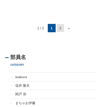
1 / 2
1
2
»
部員名
CATEGORY
iwakura
塩井 隆夫
関戸 崇
まちゃお伊藤