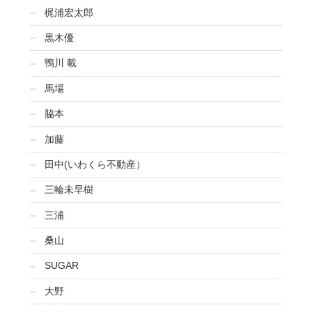
梶浦宏太郎
黒木優
鴨川 載
馬場
脇本
加藤
田中(いわくら不動産）
三輪未早樹
三浦
桑山
SUGAR
大野