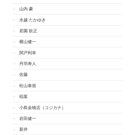
山内 豪
水越 たかゆき
若園 欽正
横山健一
関戸利幸
丹羽寿人
佐藤
松山泰規
稲葉
小島金物店（コジカナ）
岩田健一
新井