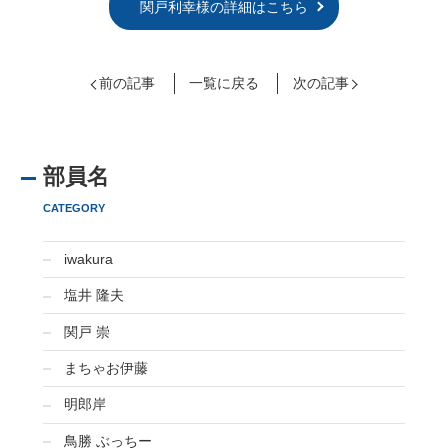
関戸利幸様の詳細はこちら
前の記事
一覧に戻る
次の記事
部員名
CATEGORY
iwakura
塩井 隆夫
関戸 崇
まちゃお伊藤
明郎岸
鳥勝 ぶっちー