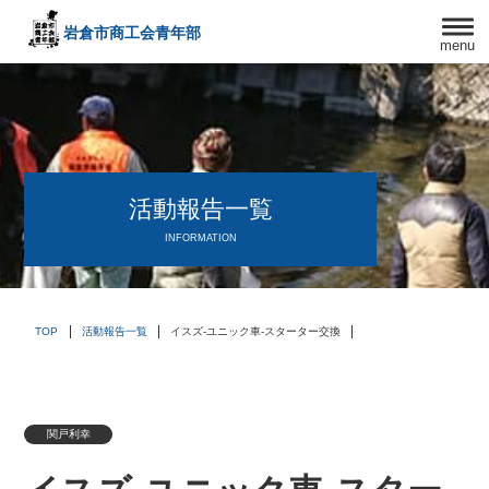
岩倉市商工会
青年部
menu
〒482－0042
愛知県岩倉市中本町西出口31-1
TEL:0587-66-3400
FAX:0587-66-3417
頑張る中小企業を応援します！
活動報告一覧
INFORMATION
TOP
活動報告一覧
イスズ-ユニック車-スターター交換
関戸利幸