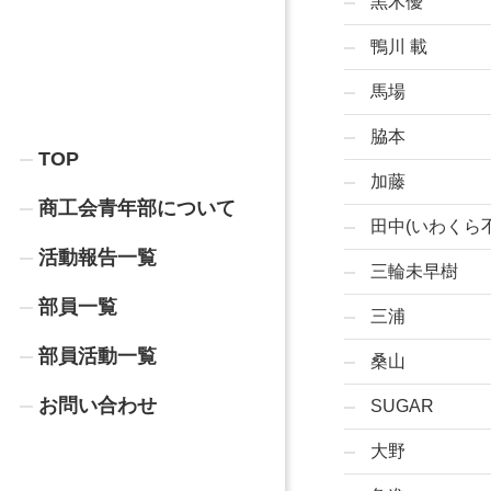
黒木優
鴨川 載
馬場
脇本
TOP
加藤
商工会青年部について
田中(いわくら
活動報告一覧
三輪未早樹
部員一覧
三浦
部員活動一覧
桑山
お問い合わせ
SUGAR
大野