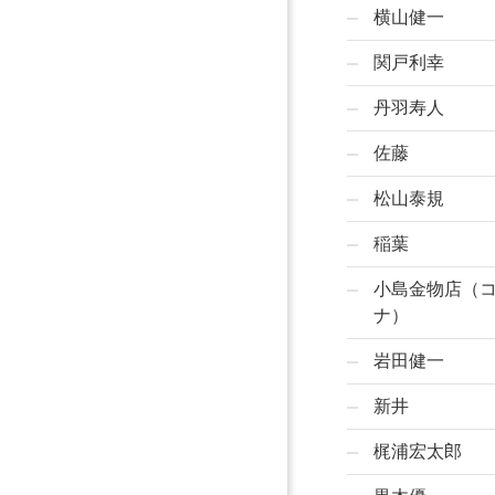
横山健一
関戸利幸
丹羽寿人
佐藤
松山泰規
稲葉
小島金物店（
ナ）
岩田健一
新井
梶浦宏太郎