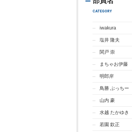
部員名
CATEGORY
iwakura
塩井 隆夫
関戸 崇
まちゃお伊藤
明郎岸
鳥勝 ぶっちー
山内 豪
水越 たかゆき
若園 欽正