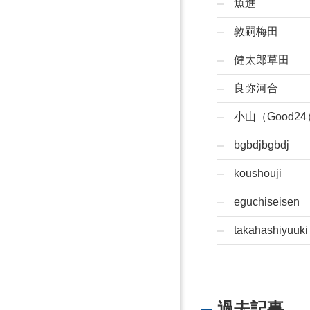
魚進
敦嗣梅田
健太郎草田
良弥河合
小山（Good24
bgbdjbgbdj
koushouji
eguchiseisen
takahashiyuuki
過去記事