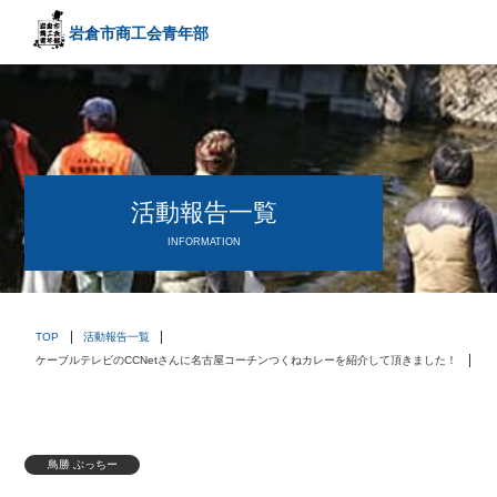
岩倉市商工会
青年部
〒482－0042
愛知県岩倉市中本町西出口31-1
TEL:0587-66-3400
FAX:0587-66-3417
頑張る中小企業を応援します！
活動報告一覧
INFORMATION
TOP
活動報告一覧
ケーブルテレビのCCNetさんに名古屋コーチンつくねカレーを紹介して頂きました！
鳥勝 ぶっちー