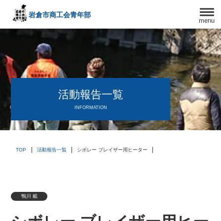
岩倉市商工会
青年部
menu
〒482－0042
愛知県岩倉市中本町西出口31-1
TEL:0587-66-3400
FAX:0587-66-3417
頑張る中小企業を応援します！
活動報告一覧
INFORMATION
TOP
活動報告一覧
シボレー ブレイザー用ヒーター
鴨川 載