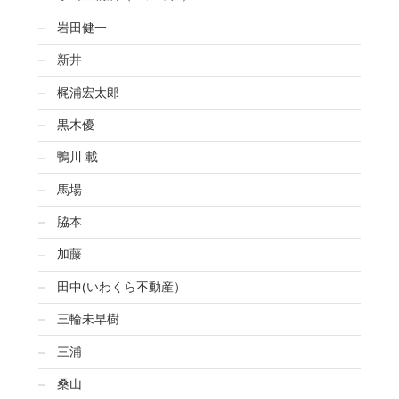
岩田健一
新井
梶浦宏太郎
黒木優
鴨川 載
馬場
脇本
加藤
田中(いわくら不動産）
三輪未早樹
三浦
桑山