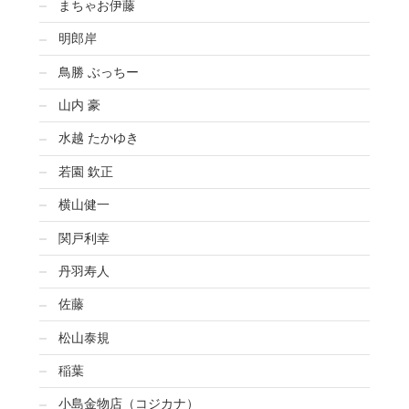
まちゃお伊藤
明郎岸
鳥勝 ぶっちー
山内 豪
水越 たかゆき
若園 欽正
横山健一
関戸利幸
丹羽寿人
佐藤
松山泰規
稲葉
小島金物店（コジカナ）