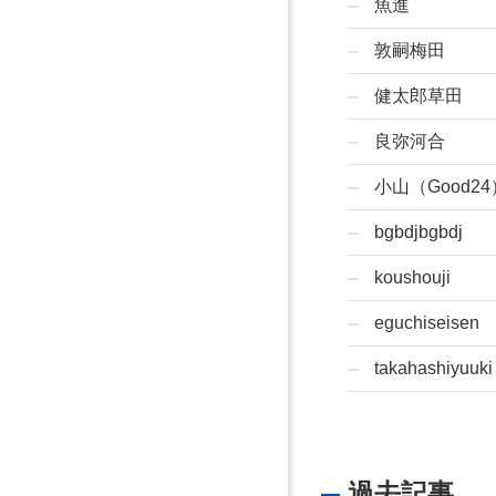
魚進
敦嗣梅田
健太郎草田
良弥河合
小山（Good24
bgbdjbgbdj
koushouji
eguchiseisen
takahashiyuuki
過去記事