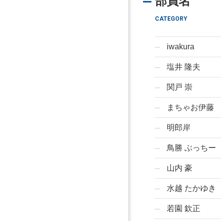
部員名
CATEGORY
iwakura
塩井 隆夫
関戸 崇
まちゃお伊藤
明郎岸
鳥勝 ぶっちー
山内 豪
水越 たかゆき
若園 欽正