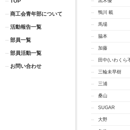
TOP
黒木優
鴨川 載
商工会青年部について
馬場
活動報告一覧
脇本
部員一覧
加藤
部員活動一覧
田中(いわくら
お問い合わせ
三輪未早樹
三浦
桑山
SUGAR
大野