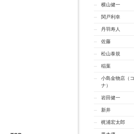
横山健一
関戸利幸
丹羽寿人
佐藤
松山泰規
稲葉
小島金物店（
ナ）
岩田健一
新井
梶浦宏太郎