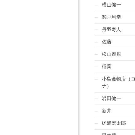
横山健一
関戸利幸
丹羽寿人
佐藤
松山泰規
稲葉
小島金物店（
ナ）
岩田健一
新井
梶浦宏太郎