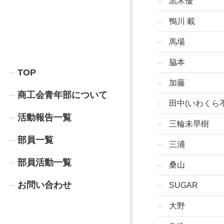
黒木優
鴨川 載
馬場
脇本
TOP
加藤
商工会青年部について
田中(いわくら
活動報告一覧
三輪未早樹
部員一覧
三浦
部員活動一覧
桑山
お問い合わせ
SUGAR
大野