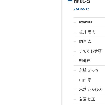
部員名
CATEGORY
iwakura
塩井 隆夫
関戸 崇
まちゃお伊藤
明郎岸
鳥勝 ぶっちー
山内 豪
水越 たかゆき
若園 欽正