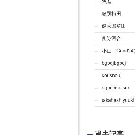
魚進
敦嗣梅田
健太郎草田
良弥河合
小山（Good24
bgbdjbgbdj
koushouji
eguchiseisen
takahashiyuuki
過去記事