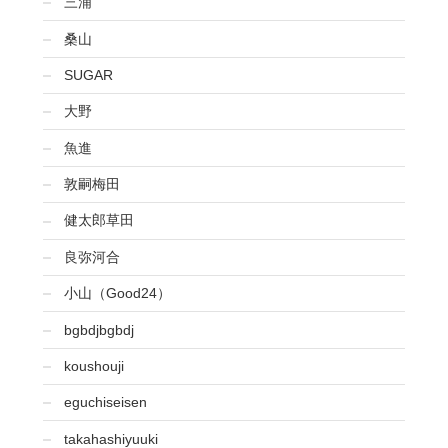
三浦
桑山
SUGAR
大野
魚進
敦嗣梅田
健太郎草田
良弥河合
小山（Good24）
bgbdjbgbdj
koushouji
eguchiseisen
takahashiyuuki