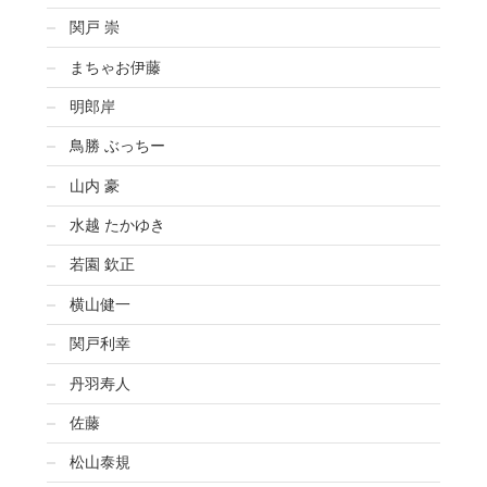
関戸 崇
まちゃお伊藤
明郎岸
鳥勝 ぶっちー
山内 豪
水越 たかゆき
若園 欽正
横山健一
関戸利幸
丹羽寿人
佐藤
松山泰規