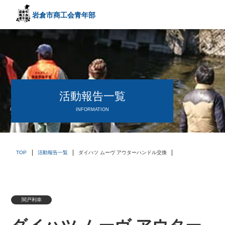
岩倉市商工会
青年部
〒482－0042
愛知県岩倉市中本町西出口31-1
TEL:0587-66-3400
FAX:0587-66-3417
頑張る中小企業を応援します！
活動報告一覧
INFORMATION
TOP
活動報告一覧
ダイハツ ムーヴ アウターハンドル交換
関戸利幸