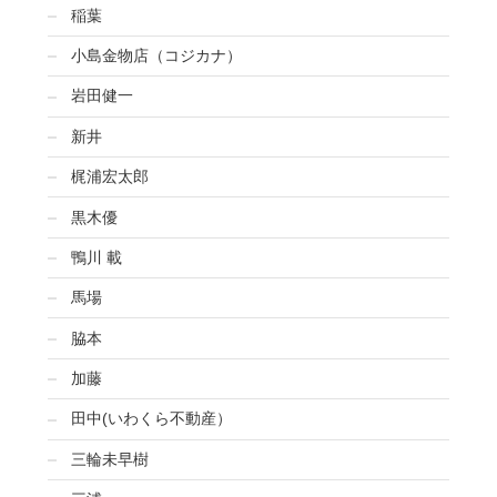
稲葉
小島金物店（コジカナ）
岩田健一
新井
梶浦宏太郎
黒木優
鴨川 載
馬場
脇本
加藤
田中(いわくら不動産）
三輪未早樹