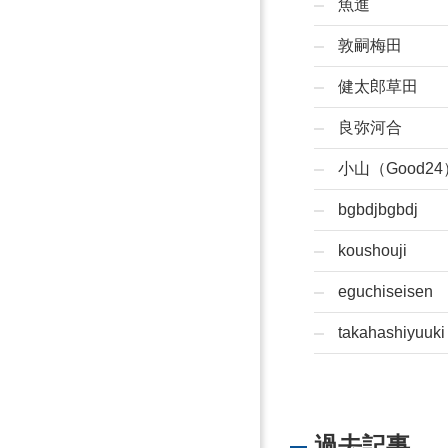
魚進
敦嗣梅田
健太郎草田
良弥河合
小山（Good24
bgbdjbgbdj
koushouji
eguchiseisen
takahashiyuuki
過去記事