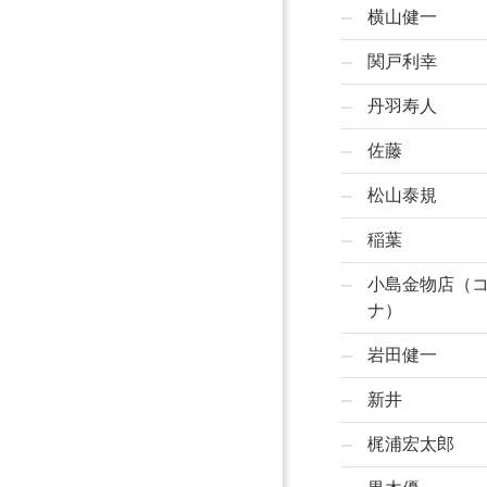
横山健一
関戸利幸
丹羽寿人
佐藤
松山泰規
稲葉
小島金物店（
ナ）
岩田健一
新井
梶浦宏太郎