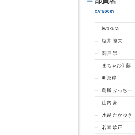
部員名
CATEGORY
iwakura
塩井 隆夫
関戸 崇
まちゃお伊藤
明郎岸
鳥勝 ぶっちー
山内 豪
水越 たかゆき
若園 欽正