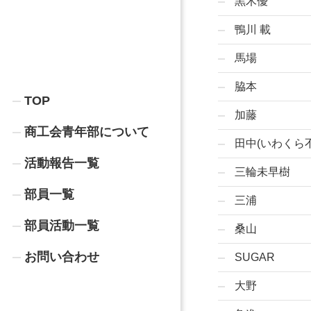
黒木優
鴨川 載
馬場
脇本
TOP
加藤
商工会青年部について
田中(いわくら
活動報告一覧
三輪未早樹
部員一覧
三浦
部員活動一覧
桑山
お問い合わせ
SUGAR
大野