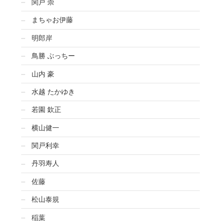
関戸 崇
まちゃお伊藤
明郎岸
鳥勝 ぶっちー
山内 豪
水越 たかゆき
若園 欽正
横山健一
関戸利幸
丹羽寿人
佐藤
松山泰規
稲葉