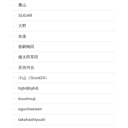
桑山
SUGAR
大野
魚進
敦嗣梅田
健太郎草田
良弥河合
小山（Good24）
bgbdjbgbdj
koushouji
eguchiseisen
takahashiyuuki