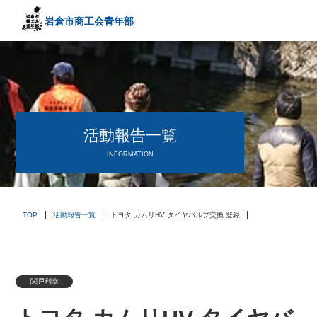
岩倉市商工会
青年部
〒482－0042
愛知県岩倉市中本町西出口31-1
TEL:0587-66-3400
FAX:0587-66-3417
頑張る中小企業を応援します！
活動報告一覧
INFORMATION
TOP
活動報告一覧
トヨタ カムリHV タイヤバルブ交換 登録
関戸利幸