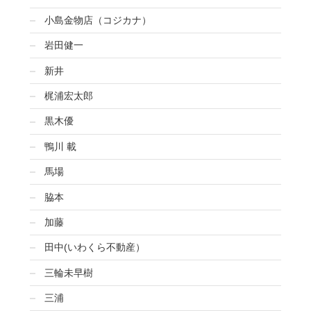
小島金物店（コジカナ）
岩田健一
新井
梶浦宏太郎
黒木優
鴨川 載
馬場
脇本
加藤
田中(いわくら不動産）
三輪未早樹
三浦