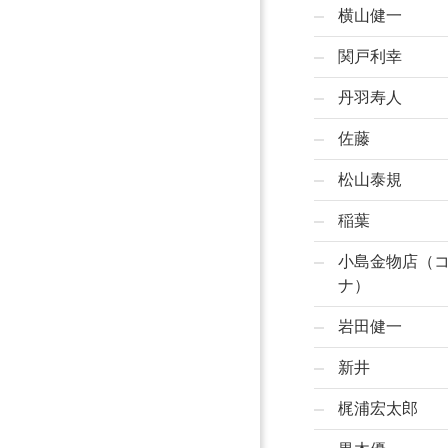
横山健一
関戸利幸
丹羽寿人
佐藤
松山泰規
稲葉
小島金物店（
ナ）
岩田健一
新井
梶浦宏太郎