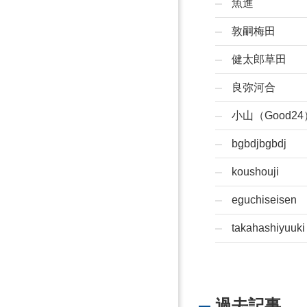
魚進
敦嗣梅田
健太郎草田
良弥河合
小山（Good24
bgbdjbgbdj
koushouji
eguchiseisen
takahashiyuuki
過去記事