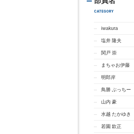
部員名
CATEGORY
iwakura
塩井 隆夫
関戸 崇
まちゃお伊藤
明郎岸
鳥勝 ぶっちー
山内 豪
水越 たかゆき
若園 欽正