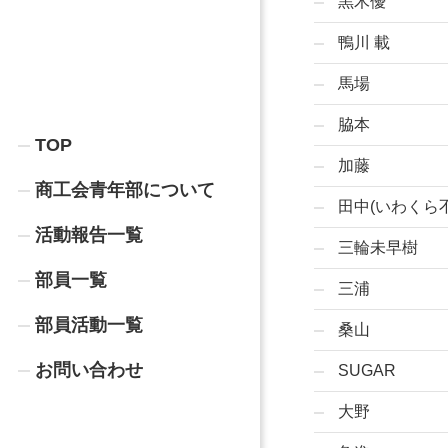
黒木優
鴨川 載
馬場
脇本
TOP
加藤
商工会青年部について
田中(いわくら
活動報告一覧
三輪未早樹
部員一覧
三浦
部員活動一覧
桑山
お問い合わせ
SUGAR
大野