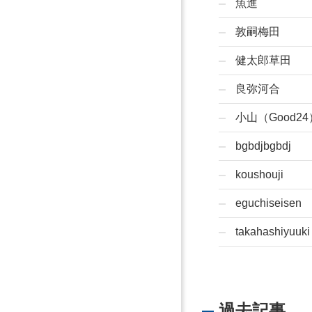
魚進
敦嗣梅田
健太郎草田
良弥河合
小山（Good24
bgbdjbgbdj
koushouji
eguchiseisen
takahashiyuuki
過去記事