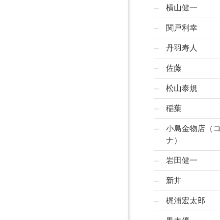
横山健一
関戸利幸
丹羽寿人
佐藤
松山泰規
稲葉
小島金物店（
ナ）
岩田健一
新井
梶浦宏太郎