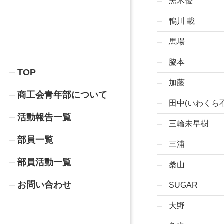
黒木優
鴨川 載
馬場
脇本
TOP
加藤
商工会青年部について
田中(いわくら
活動報告一覧
三輪未早樹
部員一覧
三浦
部員活動一覧
桑山
お問い合わせ
SUGAR
大野