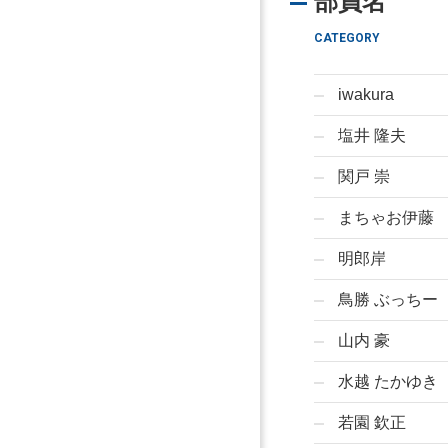
部員名
CATEGORY
iwakura
塩井 隆夫
関戸 崇
まちゃお伊藤
明郎岸
鳥勝 ぶっちー
山内 豪
水越 たかゆき
若園 欽正