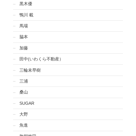
黒木優
鴨川 載
馬場
脇本
加藤
田中(いわくら不動産）
三輪未早樹
三浦
桑山
SUGAR
大野
魚進