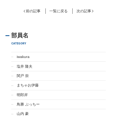
前の記事
一覧に戻る
次の記事
部員名
CATEGORY
iwakura
塩井 隆夫
関戸 崇
まちゃお伊藤
明郎岸
鳥勝 ぶっちー
山内 豪