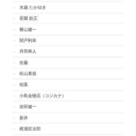
水越 たかゆき
若園 欽正
横山健一
関戸利幸
丹羽寿人
佐藤
松山泰規
稲葉
小島金物店（コジカナ）
岩田健一
新井
梶浦宏太郎