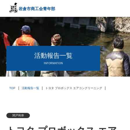
岩倉市商工会
青年部
〒482－0042
愛知県岩倉市中本町西出口31-1
TEL:0587-66-3400
FAX:0587-66-3417
頑張る中小企業を応援します！
活動報告一覧
INFORMATION
TOP
活動報告一覧
トヨタ プロボックス エアコンクリーニング
関戸利幸