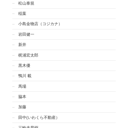
松山泰規
稲葉
小島金物店（コジカナ）
岩田健一
新井
梶浦宏太郎
黒木優
鴨川 載
馬場
脇本
加藤
田中(いわくら不動産）
三輪未早樹