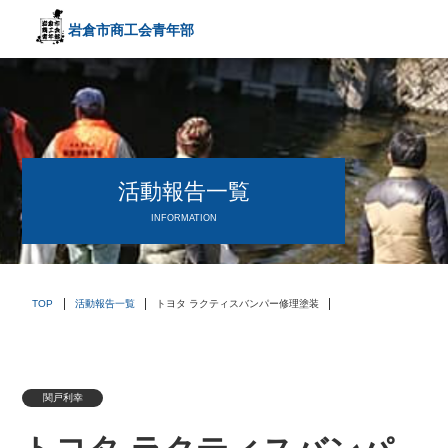
岩倉市商工会
青年部
〒482－0042
愛知県岩倉市中本町西出口31-1
TEL:0587-66-3400
FAX:0587-66-3417
頑張る中小企業を応援します！
活動報告一覧
INFORMATION
TOP
活動報告一覧
トヨタ ラクティスバンパー修理塗装
関戸利幸