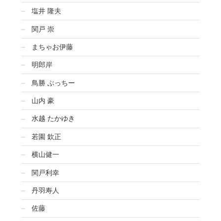
塩井 隆夫
関戸 崇
まちゃお伊藤
明郎岸
鳥勝 ぶっちー
山内 豪
水越 たかゆき
若園 欽正
横山健一
関戸利幸
丹羽寿人
佐藤