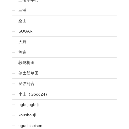
三浦
桑山
SUGAR
大野
魚進
敦嗣梅田
健太郎草田
良弥河合
小山（Good24）
bgbdjbgbdj
koushouji
eguchiseisen