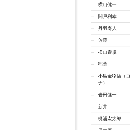
横山健一
関戸利幸
丹羽寿人
佐藤
松山泰規
稲葉
小島金物店（
ナ）
岩田健一
新井
梶浦宏太郎