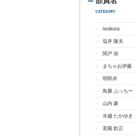
部員名
CATEGORY
iwakura
塩井 隆夫
関戸 崇
まちゃお伊藤
明郎岸
鳥勝 ぶっちー
山内 豪
水越 たかゆき
若園 欽正