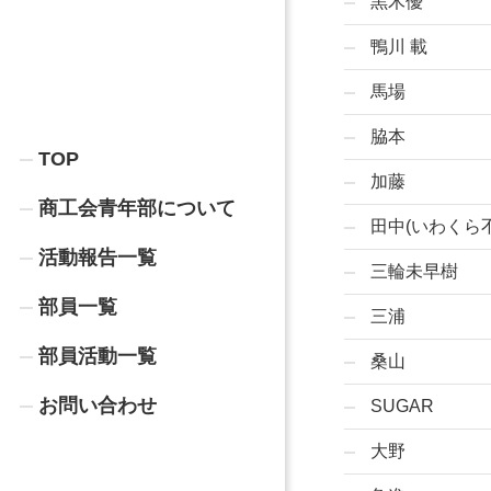
黒木優
鴨川 載
馬場
脇本
TOP
加藤
商工会青年部について
田中(いわくら
活動報告一覧
三輪未早樹
部員一覧
三浦
部員活動一覧
桑山
お問い合わせ
SUGAR
大野