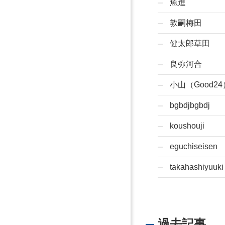
魚進
敦嗣梅田
健太郎草田
良弥河合
小山（Good24
bgbdjbgbdj
koushouji
eguchiseisen
takahashiyuuki
過去記事