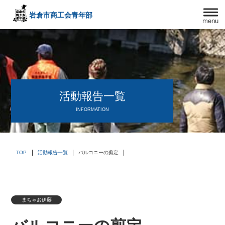
岩倉市商工会
青年部
menu
〒482－0042
愛知県岩倉市中本町西出口31-1
TEL:0587-66-3400
FAX:0587-66-3417
頑張る中小企業を応援します！
活動報告一覧
INFORMATION
TOP
活動報告一覧
バルコニーの剪定
まちゃお伊藤