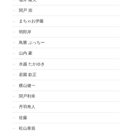
関戸 崇
まちゃお伊藤
明郎岸
鳥勝 ぶっちー
山内 豪
水越 たかゆき
若園 欽正
横山健一
関戸利幸
丹羽寿人
佐藤
松山泰規