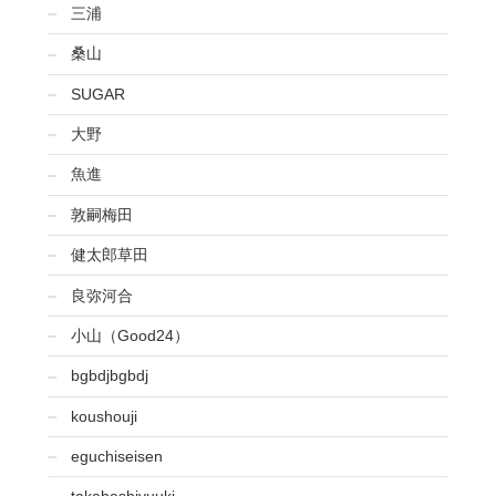
三浦
桑山
SUGAR
大野
魚進
敦嗣梅田
健太郎草田
良弥河合
小山（Good24）
bgbdjbgbdj
koushouji
eguchiseisen