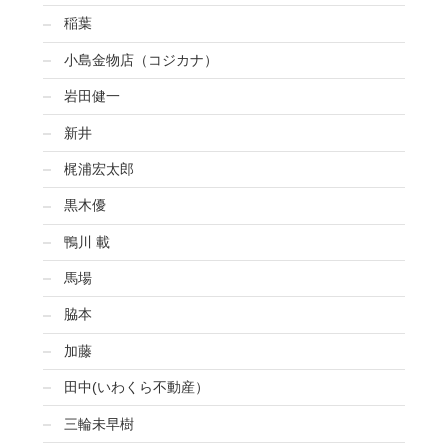
稲葉
小島金物店（コジカナ）
岩田健一
新井
梶浦宏太郎
黒木優
鴨川 載
馬場
脇本
加藤
田中(いわくら不動産）
三輪未早樹