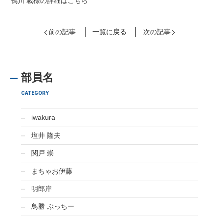
鴨川 載様の詳細はこちら
前の記事
一覧に戻る
次の記事
部員名
CATEGORY
iwakura
塩井 隆夫
関戸 崇
まちゃお伊藤
明郎岸
鳥勝 ぶっちー