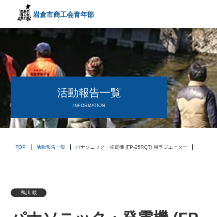
岩倉市商工会
青年部
〒482－0042
愛知県岩倉市中本町西出口31-1
TEL:0587-66-3400
FAX:0587-66-3417
頑張る中小企業を応援します！
活動報告一覧
INFORMATION
TOP
活動報告一覧
パナソニック・発電機 (FP-25RQT) 用ラジエーター
鴨川 載