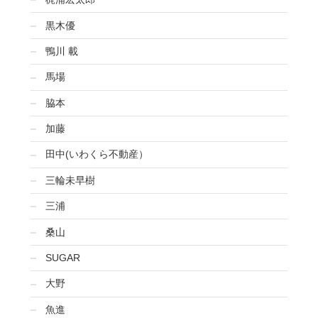
黒木優
鴨川 載
馬場
脇本
加藤
田中(いわくら不動産）
三輪未早樹
三浦
桑山
SUGAR
大野
魚進