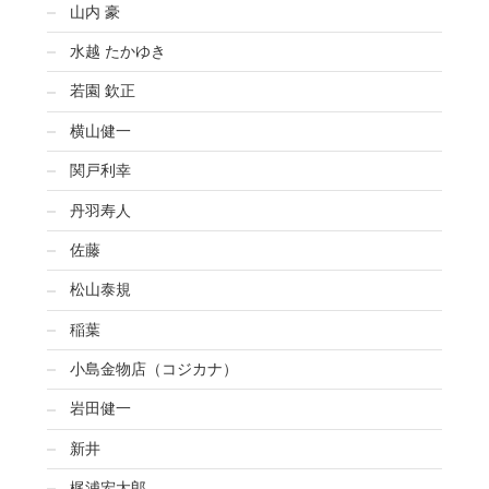
山内 豪
水越 たかゆき
若園 欽正
横山健一
関戸利幸
丹羽寿人
佐藤
松山泰規
稲葉
小島金物店（コジカナ）
岩田健一
新井
梶浦宏太郎