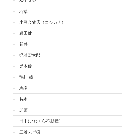
松山泰規
稲葉
小島金物店（コジカナ）
岩田健一
新井
梶浦宏太郎
黒木優
鴨川 載
馬場
脇本
加藤
田中(いわくら不動産）
三輪未早樹