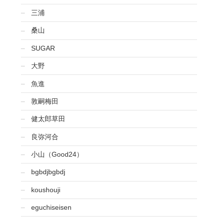
三浦
桑山
SUGAR
大野
魚進
敦嗣梅田
健太郎草田
良弥河合
小山（Good24）
bgbdjbgbdj
koushouji
eguchiseisen