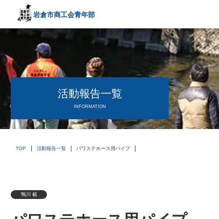
岩倉市商工会
青年部
〒482－0042
愛知県岩倉市中本町西出口31-1
TEL:0587-66-3400
FAX:0587-66-3417
頑張る中小企業を応援します！
活動報告一覧
INFORMATION
TOP
活動報告一覧
パワステホース用パイプ
鴨川 載