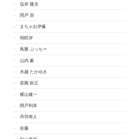
塩井 隆夫
関戸 崇
まちゃお伊藤
明郎岸
鳥勝 ぶっちー
山内 豪
水越 たかゆき
若園 欽正
横山健一
関戸利幸
丹羽寿人
佐藤