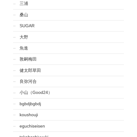
三浦
桑山
SUGAR
大野
魚進
敦嗣梅田
健太郎草田
良弥河合
小山（Good24）
bgbdjbgbdj
koushouji
eguchiseisen
takahashiyuuki