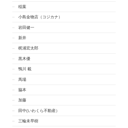
稲葉
小島金物店（コジカナ）
岩田健一
新井
梶浦宏太郎
黒木優
鴨川 載
馬場
脇本
加藤
田中(いわくら不動産）
三輪未早樹