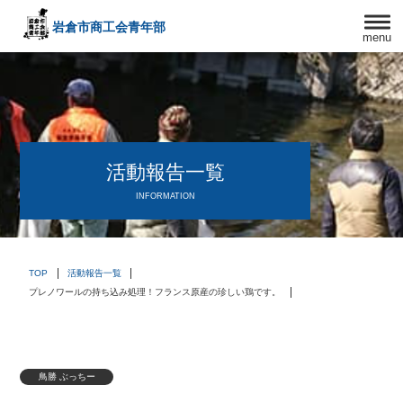
岩倉市商工会
青年部
menu
〒482－0042
愛知県岩倉市中本町西出口31-1
TEL:0587-66-3400
FAX:0587-66-3417
頑張る中小企業を応援します！
活動報告一覧
INFORMATION
TOP
活動報告一覧
プレノワールの持ち込み処理！フランス原産の珍しい鶏です。
鳥勝 ぶっちー