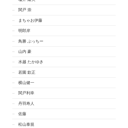
関戸 崇
まちゃお伊藤
明郎岸
鳥勝 ぶっちー
山内 豪
水越 たかゆき
若園 欽正
横山健一
関戸利幸
丹羽寿人
佐藤
松山泰規