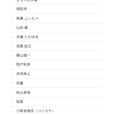
明郎岸
鳥勝 ぶっちー
山内 豪
水越 たかゆき
若園 欽正
横山健一
関戸利幸
丹羽寿人
佐藤
松山泰規
稲葉
小島金物店（コジカナ）