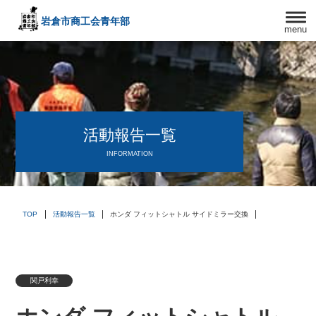
岩倉市商工会
青年部
menu
〒482－0042
愛知県岩倉市中本町西出口31-1
TEL:0587-66-3400
FAX:0587-66-3417
頑張る中小企業を応援します！
活動報告一覧
INFORMATION
TOP
活動報告一覧
ホンダ フィットシャトル サイドミラー交換
関戸利幸