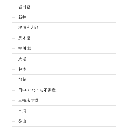
岩田健一
新井
梶浦宏太郎
黒木優
鴨川 載
馬場
脇本
加藤
田中(いわくら不動産）
三輪未早樹
三浦
桑山