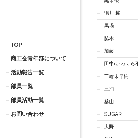
黒木優
鴨川 載
馬場
脇本
TOP
加藤
商工会青年部について
田中(いわくら
活動報告一覧
三輪未早樹
部員一覧
三浦
部員活動一覧
桑山
お問い合わせ
SUGAR
大野