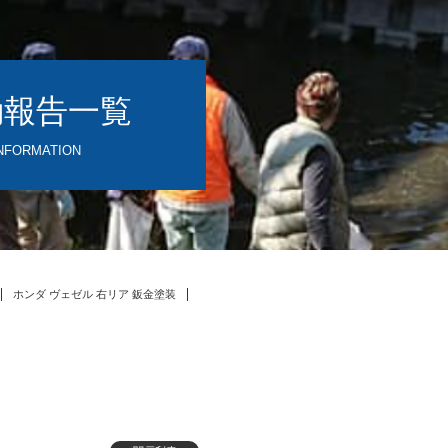
動報告一覧
NFORMATION
ホンダ ヴェゼル 右リア 鈑金塗装