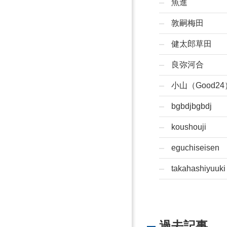
魚進
敦嗣梅田
健太郎草田
良弥河合
小山（Good24
bgbdjbgbdj
koushouji
eguchiseisen
takahashiyuuki
過去記事