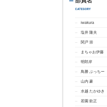
部員名
CATEGORY
iwakura
塩井 隆夫
関戸 崇
まちゃお伊藤
明郎岸
鳥勝 ぶっちー
山内 豪
水越 たかゆき
若園 欽正