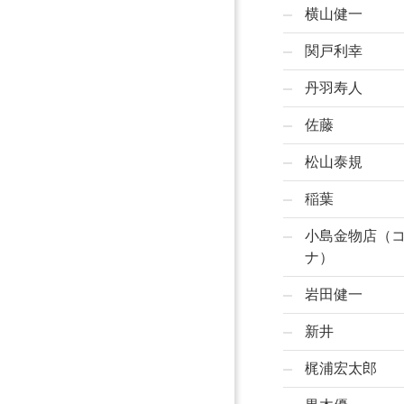
横山健一
関戸利幸
丹羽寿人
佐藤
松山泰規
稲葉
小島金物店（
ナ）
岩田健一
新井
梶浦宏太郎