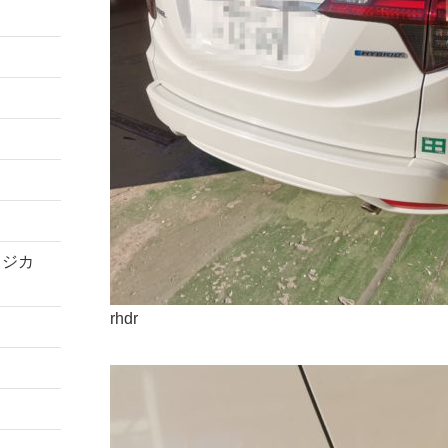
コジカ
rhdr