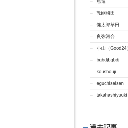
魚進
敦嗣梅田
健太郎草田
良弥河合
小山（Good24
bgbdjbgbdj
koushouji
eguchiseisen
takahashiyuuki
過去記事