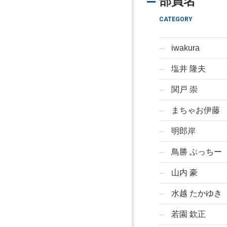
部員名
CATEGORY
iwakura
塩井 隆夫
関戸 崇
まちゃお伊藤
明郎岸
鳥勝 ぶっちー
山内 豪
水越 たかゆき
若園 欽正