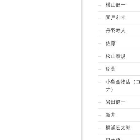
横山健一
関戸利幸
丹羽寿人
佐藤
松山泰規
稲葉
小島金物店（
ナ）
岩田健一
新井
梶浦宏太郎