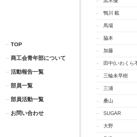
黒木優
鴨川 載
馬場
脇本
TOP
加藤
商工会青年部について
田中(いわくら
活動報告一覧
三輪未早樹
部員一覧
三浦
部員活動一覧
桑山
お問い合わせ
SUGAR
大野