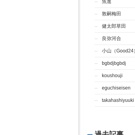
魚進
敦嗣梅田
健太郎草田
良弥河合
小山（Good24
bgbdjbgbdj
koushouji
eguchiseisen
takahashiyuuki
過去記事