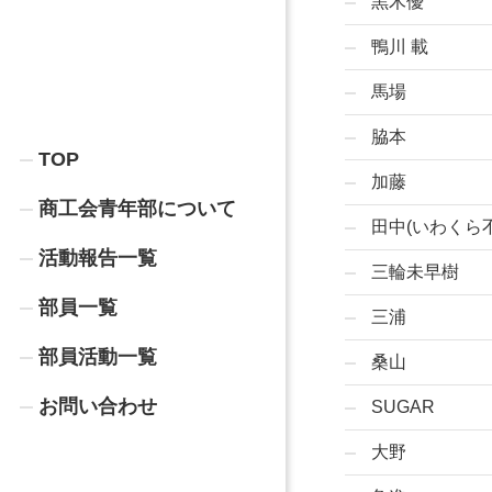
黒木優
鴨川 載
馬場
脇本
TOP
加藤
商工会青年部について
田中(いわくら
活動報告一覧
三輪未早樹
部員一覧
三浦
部員活動一覧
桑山
お問い合わせ
SUGAR
大野