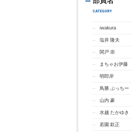
部員名
CATEGORY
iwakura
塩井 隆夫
関戸 崇
まちゃお伊藤
明郎岸
鳥勝 ぶっちー
山内 豪
水越 たかゆき
若園 欽正