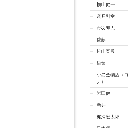
横山健一
関戸利幸
丹羽寿人
佐藤
松山泰規
稲葉
小島金物店（
ナ）
岩田健一
新井
梶浦宏太郎