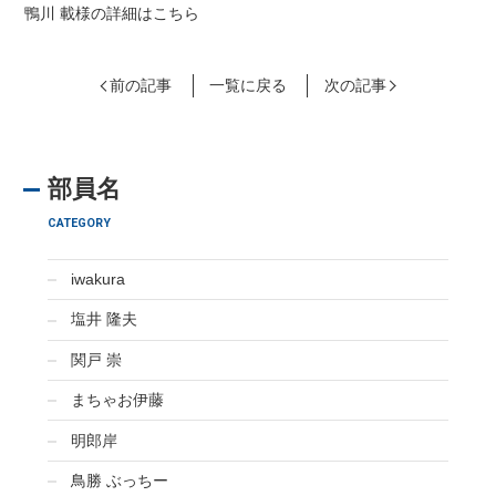
鴨川 載様の詳細はこちら
前の記事
一覧に戻る
次の記事
部員名
CATEGORY
iwakura
塩井 隆夫
関戸 崇
まちゃお伊藤
明郎岸
鳥勝 ぶっちー