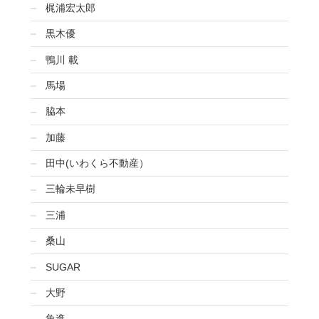
梶浦宏太郎
黒木優
鴨川 載
馬場
脇本
加藤
田中(いわくら不動産）
三輪未早樹
三浦
桑山
SUGAR
大野
魚進