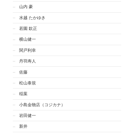
山内 豪
水越 たかゆき
若園 欽正
横山健一
関戸利幸
丹羽寿人
佐藤
松山泰規
稲葉
小島金物店（コジカナ）
岩田健一
新井