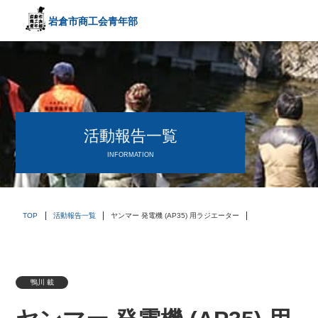
岩倉市商工会
青年部
〒482－0042
愛知県岩倉市中本町西出口31-1
TEL:0587-66-3400
FAX:0587-66-3417
頑張る中小企業を応援します！
活動報告一覧
INFORMATION
TOP
活動報告一覧
ヤンマー 発電機 (AP35) 用ラジエーター
鴨川 載