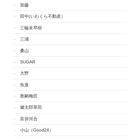
加藤
田中(いわくら不動産）
三輪未早樹
三浦
桑山
SUGAR
大野
魚進
敦嗣梅田
健太郎草田
良弥河合
小山（Good24）