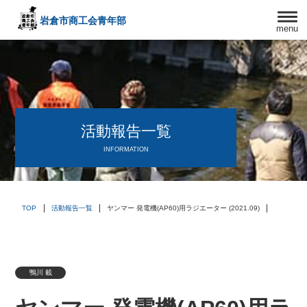
岩倉市商工会
青年部
menu
〒482－0042
愛知県岩倉市中本町西出口31-1
TEL:0587-66-3400
FAX:0587-66-3417
頑張る中小企業を応援します！
活動報告一覧
INFORMATION
TOP
活動報告一覧
ヤンマー 発電機(AP60)用ラジエーター (2021.09)
鴨川 載