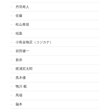
丹羽寿人
佐藤
松山泰規
稲葉
小島金物店（コジカナ）
岩田健一
新井
梶浦宏太郎
黒木優
鴨川 載
馬場
脇本