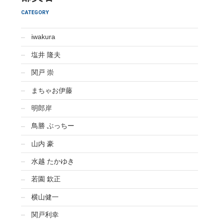
CATEGORY
iwakura
塩井 隆夫
関戸 崇
まちゃお伊藤
明郎岸
鳥勝 ぶっちー
山内 豪
水越 たかゆき
若園 欽正
横山健一
関戸利幸