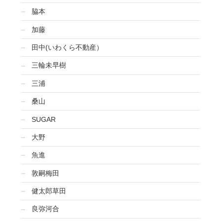
脇本
加藤
田中(いわくら不動産）
三輪未早樹
三浦
桑山
SUGAR
大野
魚進
敦嗣梅田
健太郎草田
良弥河合