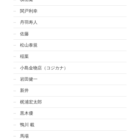
関戸利幸
丹羽寿人
佐藤
松山泰規
稲葉
小島金物店（コジカナ）
岩田健一
新井
梶浦宏太郎
黒木優
鴨川 載
馬場