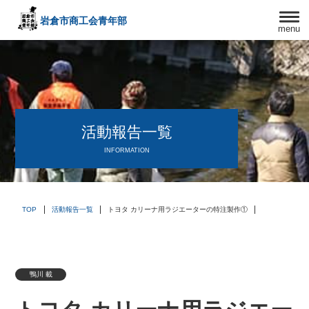
岩倉市商工会
青年部
menu
〒482－0042
愛知県岩倉市中本町西出口31-1
TEL:0587-66-3400
FAX:0587-66-3417
頑張る中小企業を応援します！
活動報告一覧
INFORMATION
TOP
活動報告一覧
トヨタ カリーナ用ラジエーターの特注製作①
鴨川 載