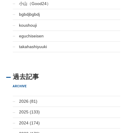
小山（Good24）
bgbdjbgbdj
koushouji
eguchiseisen
takahashiyuuki
過去記事
ARCHIVE
2026 (81)
2025 (133)
2024 (174)