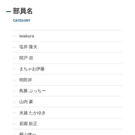
部員名
CATEGORY
iwakura
塩井 隆夫
関戸 崇
まちゃお伊藤
明郎岸
鳥勝 ぶっちー
山内 豪
水越 たかゆき
若園 欽正
横山健一