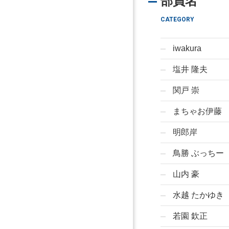
部員名
CATEGORY
iwakura
塩井 隆夫
関戸 崇
まちゃお伊藤
明郎岸
鳥勝 ぶっちー
山内 豪
水越 たかゆき
若園 欽正