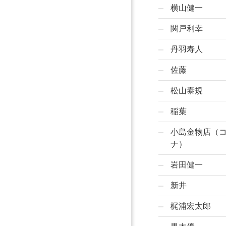
横山健一
関戸利幸
丹羽寿人
佐藤
松山泰規
稲葉
小島金物店（
ナ）
岩田健一
新井
梶浦宏太郎