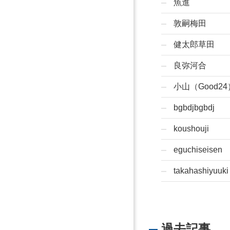
魚進
敦嗣梅田
健太郎草田
良弥河合
小山（Good24
bgbdjbgbdj
koushouji
eguchiseisen
takahashiyuuki
過去記事