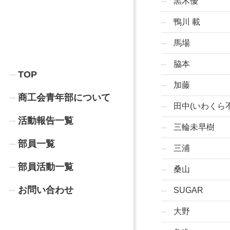
黒木優
鴨川 載
馬場
脇本
TOP
加藤
商工会青年部について
田中(いわくら
活動報告一覧
三輪未早樹
部員一覧
三浦
部員活動一覧
桑山
お問い合わせ
SUGAR
大野