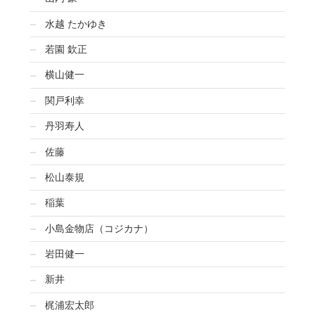
水越 たかゆき
若園 欽正
横山健一
関戸利幸
丹羽寿人
佐藤
松山泰規
稲葉
小島金物店（コジカナ）
岩田健一
新井
梶浦宏太郎