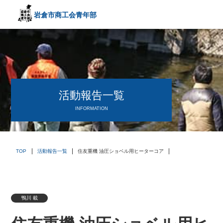
岩倉市商工会
青年部
〒482－0042
愛知県岩倉市中本町西出口31-1
TEL:0587-66-3400
FAX:0587-66-3417
頑張る中小企業を応援します！
活動報告一覧
INFORMATION
TOP
活動報告一覧
住友重機 油圧ショベル用ヒーターコア
鴨川 載