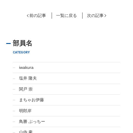
前の記事
一覧に戻る
次の記事
部員名
CATEGORY
iwakura
塩井 隆夫
関戸 崇
まちゃお伊藤
明郎岸
鳥勝 ぶっちー
山内 豪