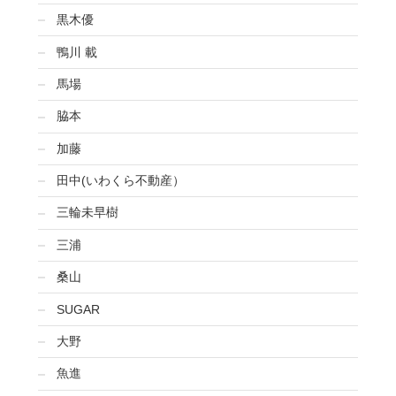
黒木優
鴨川 載
馬場
脇本
加藤
田中(いわくら不動産）
三輪未早樹
三浦
桑山
SUGAR
大野
魚進