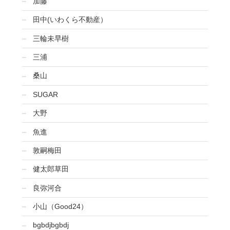
加藤
田中(いわくら不動産）
三輪未早樹
三浦
桑山
SUGAR
大野
魚進
敦嗣梅田
健太郎草田
良弥河合
小山（Good24）
bgbdjbgbdj