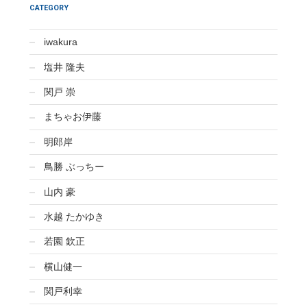
CATEGORY
iwakura
塩井 隆夫
関戸 崇
まちゃお伊藤
明郎岸
鳥勝 ぶっちー
山内 豪
水越 たかゆき
若園 欽正
横山健一
関戸利幸