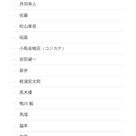
丹羽寿人
佐藤
松山泰規
稲葉
小島金物店（コジカナ）
岩田健一
新井
梶浦宏太郎
黒木優
鴨川 載
馬場
脇本