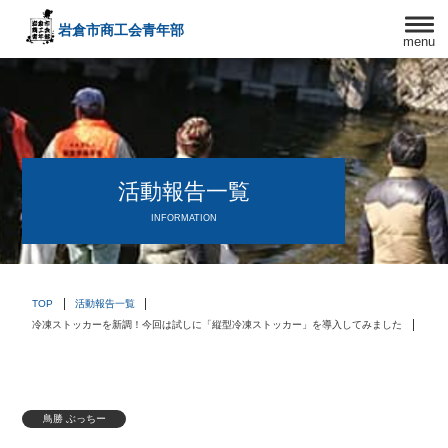
岩倉市商工会
青年部
menu
〒482－0042
愛知県岩倉市中本町西出口31-1
TEL:0587-66-3400
FAX:0587-66-3417
頑張る中小企業を応援します！
活動報告一覧
INFORMATION
TOP
活動報告一覧
冷凍ストッカーを新調！今回は試しに「縦型冷凍ストッカー」を導入してみました
鳥勝 ぶっちー