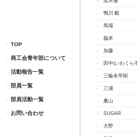
黒木優
鴨川 載
馬場
脇本
TOP
加藤
商工会青年部について
田中(いわくら
活動報告一覧
三輪未早樹
部員一覧
三浦
部員活動一覧
桑山
お問い合わせ
SUGAR
大野