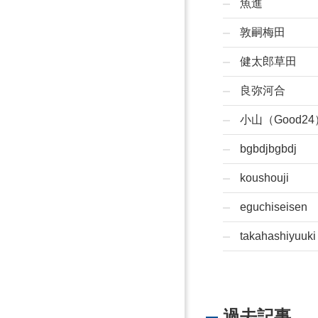
魚進
敦嗣梅田
健太郎草田
良弥河合
小山（Good24
bgbdjbgbdj
koushouji
eguchiseisen
takahashiyuuki
過去記事