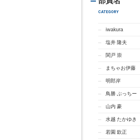
部員名
CATEGORY
iwakura
塩井 隆夫
関戸 崇
まちゃお伊藤
明郎岸
鳥勝 ぶっちー
山内 豪
水越 たかゆき
若園 欽正