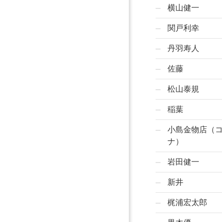
横山健一
関戸利幸
丹羽寿人
佐藤
松山泰規
稲葉
小島金物店（
ナ）
岩田健一
新井
梶浦宏太郎