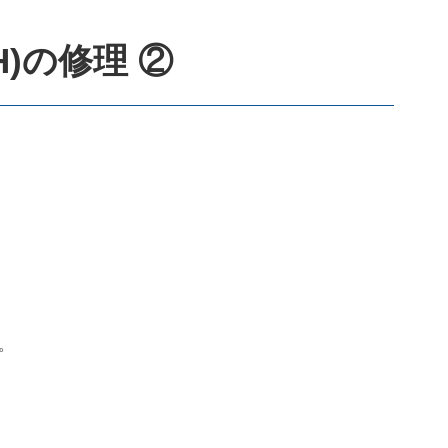
0H)の修理 ②
。