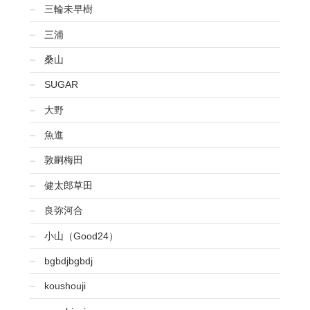
三輪未早樹
三浦
桑山
SUGAR
大野
魚進
敦嗣梅田
健太郎草田
良弥河合
小山（Good24）
bgbdjbgbdj
koushouji