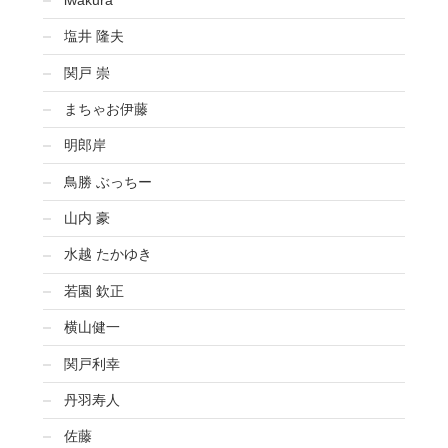
塩井 隆夫
関戸 崇
まちゃお伊藤
明郎岸
鳥勝 ぶっちー
山内 豪
水越 たかゆき
若園 欽正
横山健一
関戸利幸
丹羽寿人
佐藤