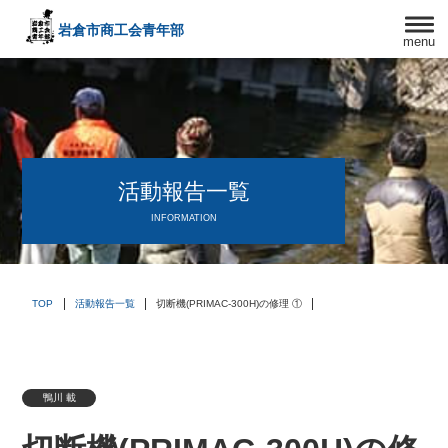
岩倉市商工会
青年部
menu
〒482－0042
愛知県岩倉市中本町西出口31-1
TEL:0587-66-3400
FAX:0587-66-3417
頑張る中小企業を応援します！
活動報告一覧
INFORMATION
TOP
活動報告一覧
切断機(PRIMAC-300H)の修理 ①
鴨川 載