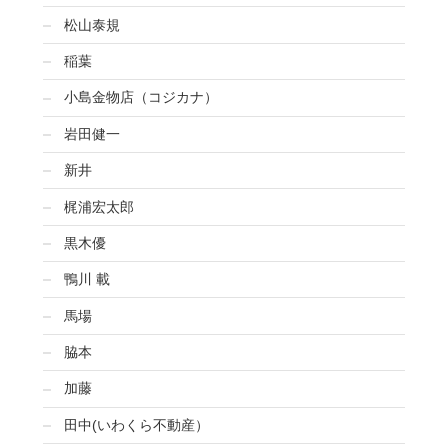
松山泰規
稲葉
小島金物店（コジカナ）
岩田健一
新井
梶浦宏太郎
黒木優
鴨川 載
馬場
脇本
加藤
田中(いわくら不動産）