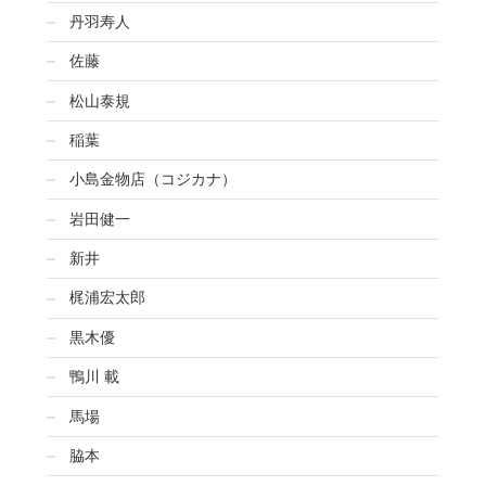
丹羽寿人
佐藤
松山泰規
稲葉
小島金物店（コジカナ）
岩田健一
新井
梶浦宏太郎
黒木優
鴨川 載
馬場
脇本