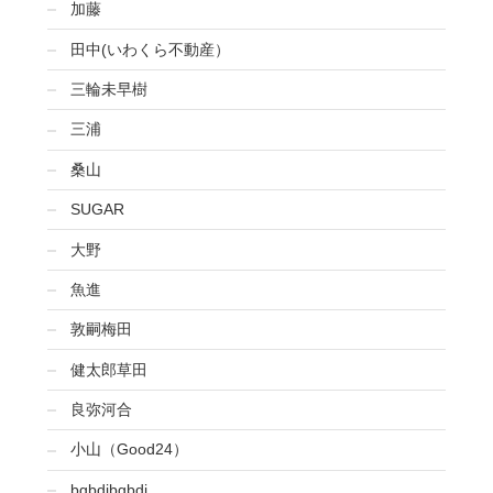
加藤
田中(いわくら不動産）
三輪未早樹
三浦
桑山
SUGAR
大野
魚進
敦嗣梅田
健太郎草田
良弥河合
小山（Good24）
bgbdjbgbdj