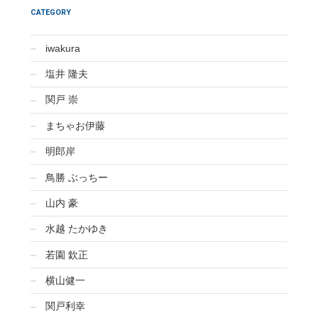
CATEGORY
iwakura
塩井 隆夫
関戸 崇
まちゃお伊藤
明郎岸
鳥勝 ぶっちー
山内 豪
水越 たかゆき
若園 欽正
横山健一
関戸利幸