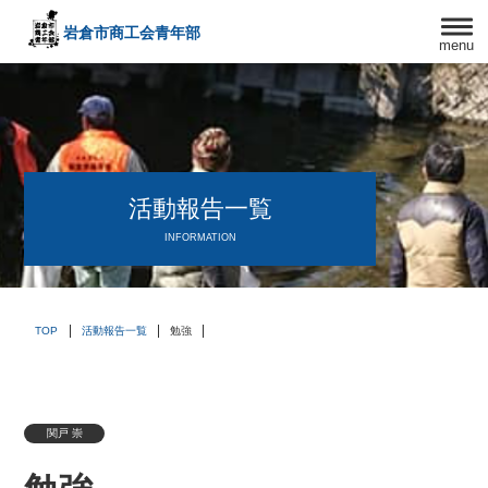
岩倉市商工会
青年部
menu
〒482－0042
愛知県岩倉市中本町西出口31-1
TEL:0587-66-3400
FAX:0587-66-3417
頑張る中小企業を応援します！
活動報告一覧
INFORMATION
TOP
活動報告一覧
勉強
関戸 崇