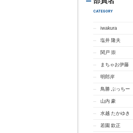
部員名
CATEGORY
iwakura
塩井 隆夫
関戸 崇
まちゃお伊藤
明郎岸
鳥勝 ぶっちー
山内 豪
水越 たかゆき
若園 欽正