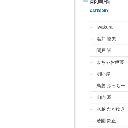
部員名
CATEGORY
iwakura
塩井 隆夫
関戸 崇
まちゃお伊藤
明郎岸
鳥勝 ぶっちー
山内 豪
水越 たかゆき
若園 欽正