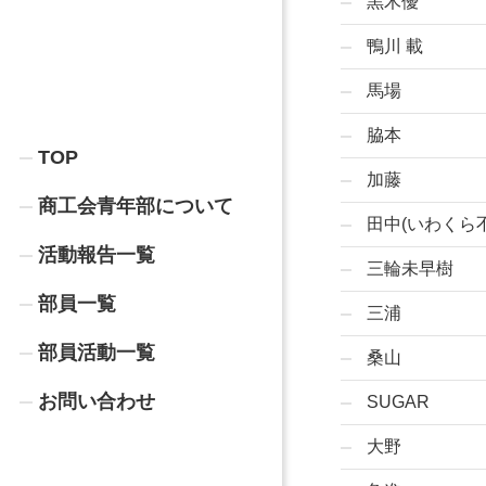
黒木優
鴨川 載
馬場
脇本
TOP
加藤
商工会青年部について
田中(いわくら
活動報告一覧
三輪未早樹
部員一覧
三浦
部員活動一覧
桑山
お問い合わせ
SUGAR
大野