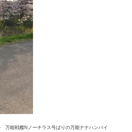
モデル 万能戦艦Νノーチラス号ばりの万能ナナハンバイ