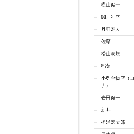
横山健一
関戸利幸
丹羽寿人
佐藤
松山泰規
稲葉
小島金物店（
ナ）
岩田健一
新井
梶浦宏太郎