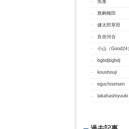
魚進
敦嗣梅田
健太郎草田
良弥河合
小山（Good24
bgbdjbgbdj
koushouji
eguchiseisen
takahashiyuuki
過去記事