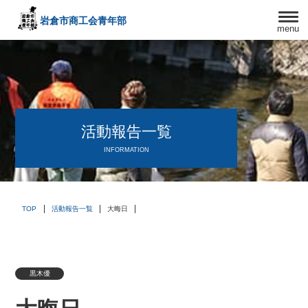
岩倉市商工会
青年部
menu
〒482－0042
愛知県岩倉市中本町西出口31-1
TEL:0587-66-3400
FAX:0587-66-3417
頑張る中小企業を応援します！
活動報告一覧
INFORMATION
TOP
活動報告一覧
大晦日
黒木優