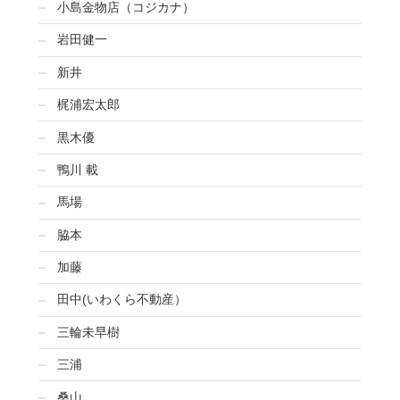
小島金物店（コジカナ）
岩田健一
新井
梶浦宏太郎
黒木優
鴨川 載
馬場
脇本
加藤
田中(いわくら不動産）
三輪未早樹
三浦
桑山