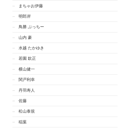
まちゃお伊藤
明郎岸
鳥勝 ぶっちー
山内 豪
水越 たかゆき
若園 欽正
横山健一
関戸利幸
丹羽寿人
佐藤
松山泰規
稲葉