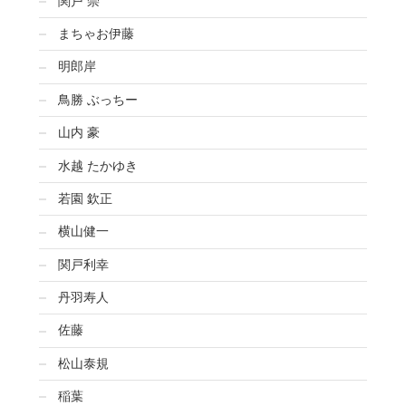
関戸 崇
まちゃお伊藤
明郎岸
鳥勝 ぶっちー
山内 豪
水越 たかゆき
若園 欽正
横山健一
関戸利幸
丹羽寿人
佐藤
松山泰規
稲葉