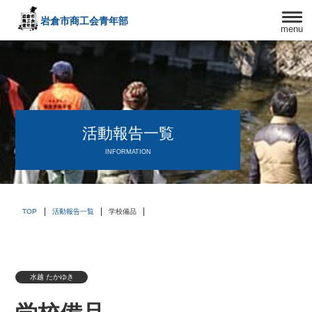
岩倉市商工会
青年部
menu
〒482－0042
愛知県岩倉市中本町西出口31-1
TEL:0587-66-3400
FAX:0587-66-3417
頑張る中小企業を応援します！
活動報告一覧
INFORMATION
TOP
活動報告一覧
学校備品
水越 たかゆき