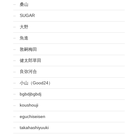
桑山
SUGAR
大野
魚進
敦嗣梅田
健太郎草田
良弥河合
小山（Good24）
bgbdjbgbdj
koushouji
eguchiseisen
takahashiyuuki