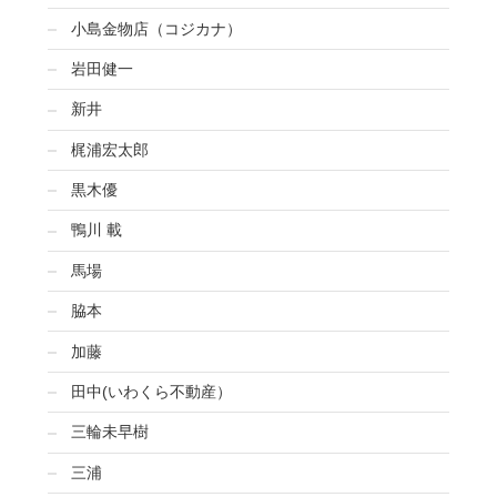
小島金物店（コジカナ）
岩田健一
新井
梶浦宏太郎
黒木優
鴨川 載
馬場
脇本
加藤
田中(いわくら不動産）
三輪未早樹
三浦