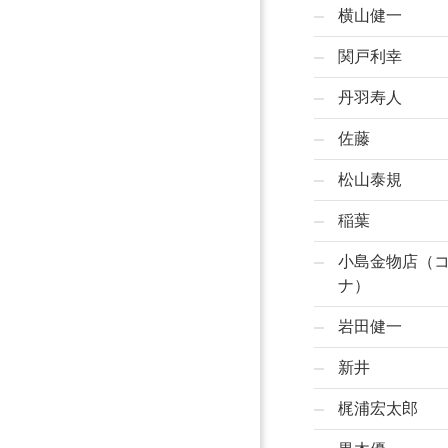
横山健一
関戸利幸
丹羽寿人
佐藤
松山泰規
稲葉
小島金物店（
ナ）
岩田健一
新井
梶浦宏太郎