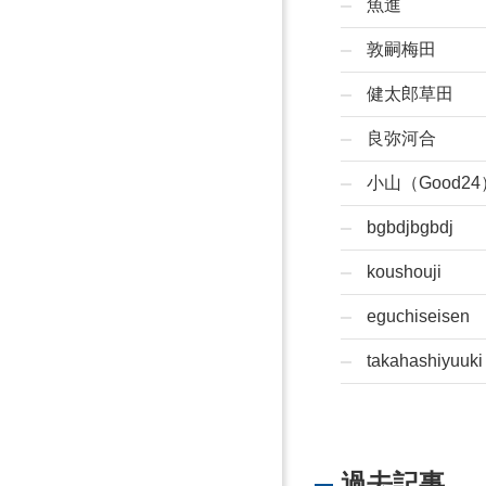
魚進
敦嗣梅田
健太郎草田
良弥河合
小山（Good24
bgbdjbgbdj
koushouji
eguchiseisen
takahashiyuuki
過去記事