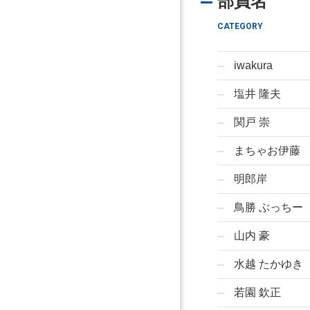
部員名
CATEGORY
iwakura
塩井 隆夫
関戸 崇
まちゃお伊藤
明郎岸
鳥勝 ぶっちー
山内 豪
水越 たかゆき
若園 欽正