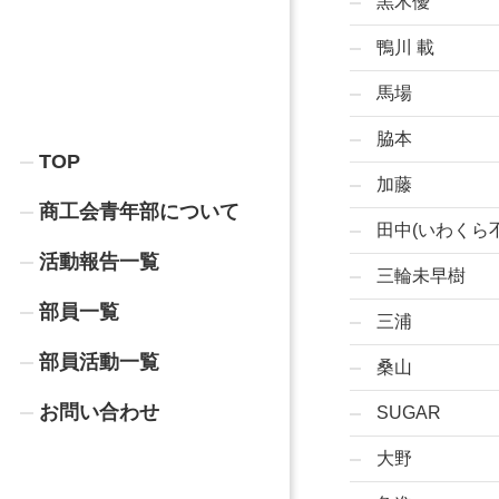
黒木優
鴨川 載
馬場
脇本
TOP
加藤
商工会青年部について
田中(いわくら
活動報告一覧
三輪未早樹
部員一覧
三浦
部員活動一覧
桑山
お問い合わせ
SUGAR
大野