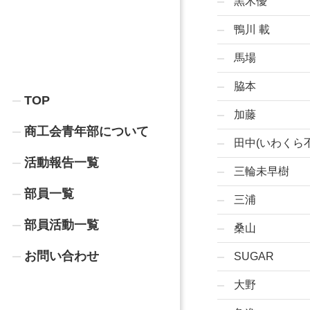
黒木優
鴨川 載
馬場
脇本
TOP
加藤
商工会青年部について
田中(いわくら
活動報告一覧
三輪未早樹
部員一覧
三浦
部員活動一覧
桑山
お問い合わせ
SUGAR
大野