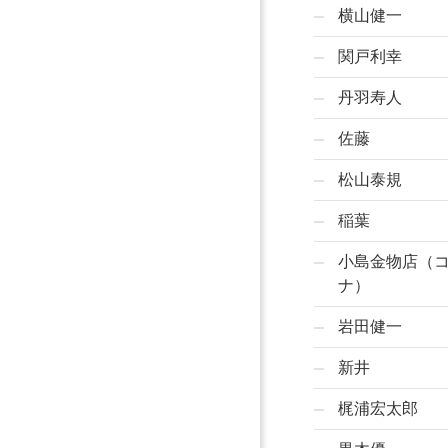
横山健一
関戸利幸
丹羽寿人
佐藤
松山泰規
稲葉
小島金物店（
ナ）
岩田健一
新井
梶浦宏太郎