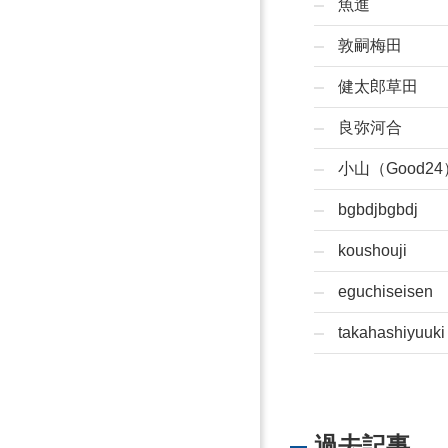
魚進
敦嗣梅田
健太郎草田
良弥河合
小山（Good24
bgbdjbgbdj
koushouji
eguchiseisen
takahashiyuuki
過去記事