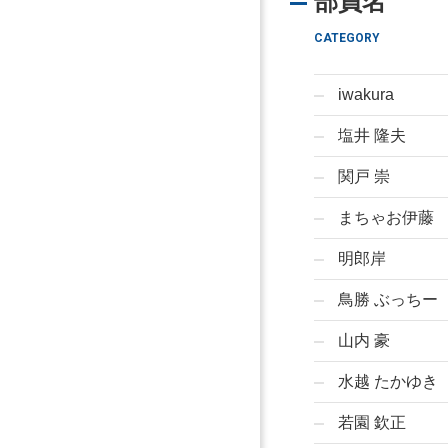
部員名
CATEGORY
iwakura
塩井 隆夫
関戸 崇
まちゃお伊藤
明郎岸
鳥勝 ぶっちー
山内 豪
水越 たかゆき
若園 欽正