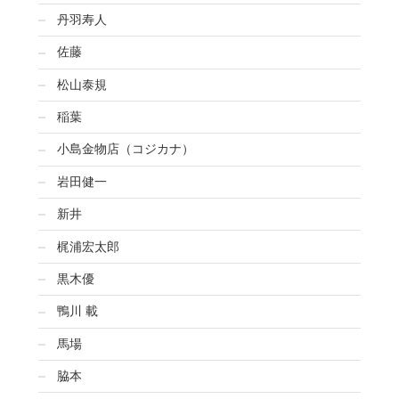
丹羽寿人
佐藤
松山泰規
稲葉
小島金物店（コジカナ）
岩田健一
新井
梶浦宏太郎
黒木優
鴨川 載
馬場
脇本