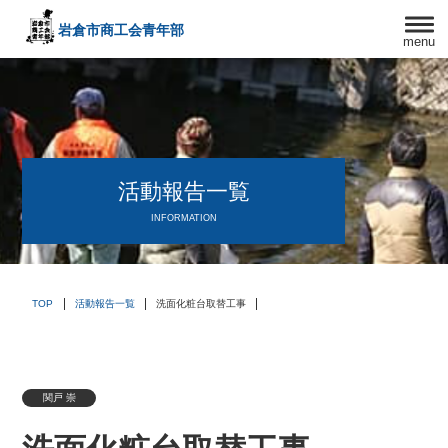
岩倉市商工会
青年部
menu
〒482－0042
愛知県岩倉市中本町西出口31-1
TEL:0587-66-3400
FAX:0587-66-3417
頑張る中小企業を応援します！
活動報告一覧
INFORMATION
TOP
活動報告一覧
洗面化粧台取替工事
関戸 崇