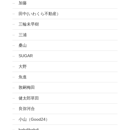
加藤
田中(いわくら不動産）
三輪未早樹
三浦
桑山
SUGAR
大野
魚進
敦嗣梅田
健太郎草田
良弥河合
小山（Good24）
bgbdjbgbdj