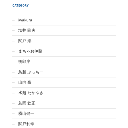
CATEGORY
iwakura
塩井 隆夫
関戸 崇
まちゃお伊藤
明郎岸
鳥勝 ぶっちー
山内 豪
水越 たかゆき
若園 欽正
横山健一
関戸利幸