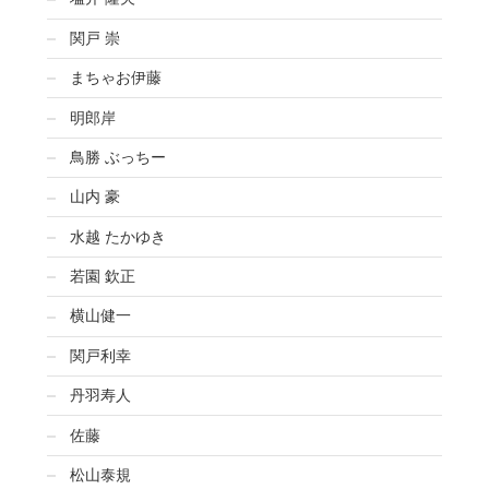
関戸 崇
まちゃお伊藤
明郎岸
鳥勝 ぶっちー
山内 豪
水越 たかゆき
若園 欽正
横山健一
関戸利幸
丹羽寿人
佐藤
松山泰規