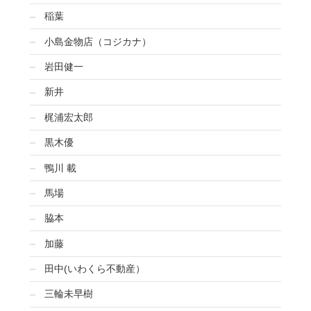
稲葉
小島金物店（コジカナ）
岩田健一
新井
梶浦宏太郎
黒木優
鴨川 載
馬場
脇本
加藤
田中(いわくら不動産）
三輪未早樹