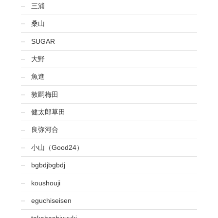
三浦
桑山
SUGAR
大野
魚進
敦嗣梅田
健太郎草田
良弥河合
小山（Good24）
bgbdjbgbdj
koushouji
eguchiseisen