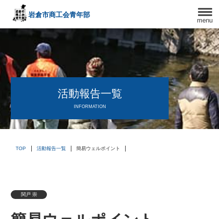
岩倉市商工会
青年部
menu
〒482－0042
愛知県岩倉市中本町西出口31-1
TEL:0587-66-3400
FAX:0587-66-3417
頑張る中小企業を応援します！
活動報告一覧
INFORMATION
TOP
活動報告一覧
簡易ウェルポイント
関戸 崇