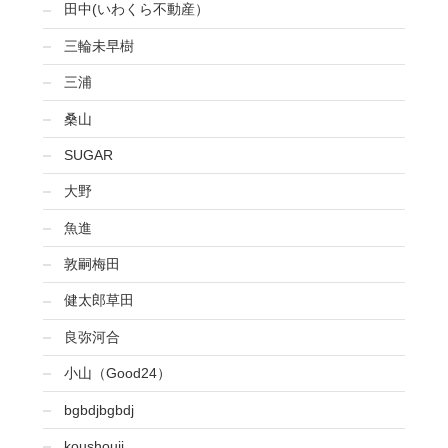
田中(いわくら不動産）
三輪未早樹
三浦
桑山
SUGAR
大野
魚進
敦嗣梅田
健太郎草田
良弥河合
小山（Good24）
bgbdjbgbdj
koushouji