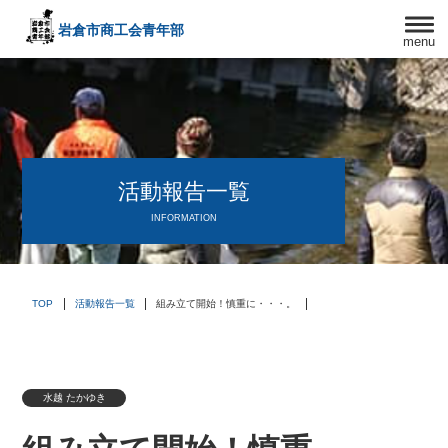
岩倉市商工会
青年部
menu
〒482－0042
愛知県岩倉市中本町西出口31-1
TEL:0587-66-3400
FAX:0587-66-3417
頑張る中小企業を応援します！
活動報告一覧
INFORMATION
TOP
活動報告一覧
組み立て開始！慎重に・・・。
水越 たかゆき