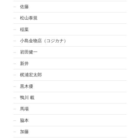
佐藤
松山泰規
稲葉
小島金物店（コジカナ）
岩田健一
新井
梶浦宏太郎
黒木優
鴨川 載
馬場
脇本
加藤