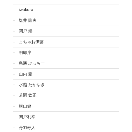
iwakura
塩井 隆夫
関戸 崇
まちゃお伊藤
明郎岸
鳥勝 ぶっちー
山内 豪
水越 たかゆき
若園 欽正
横山健一
関戸利幸
丹羽寿人