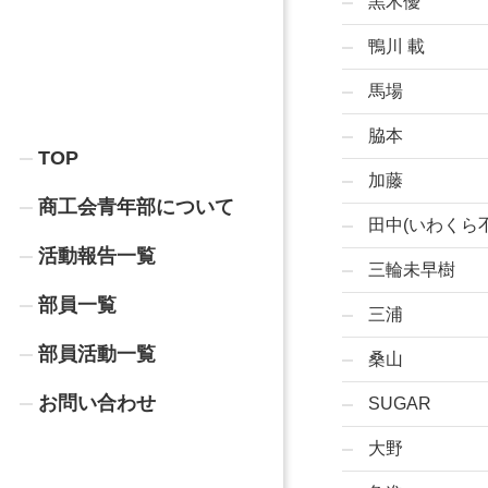
黒木優
鴨川 載
馬場
脇本
TOP
加藤
商工会青年部について
田中(いわくら
活動報告一覧
三輪未早樹
部員一覧
三浦
部員活動一覧
桑山
お問い合わせ
SUGAR
大野