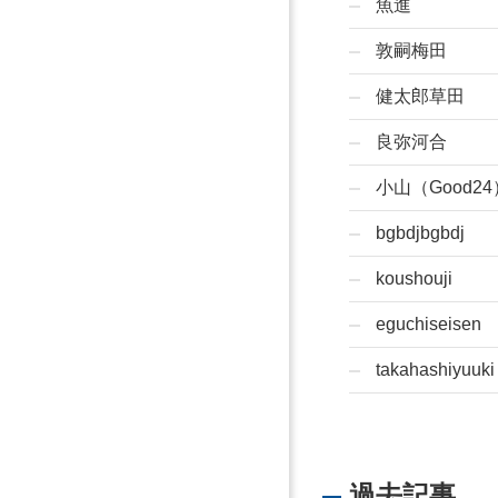
魚進
敦嗣梅田
健太郎草田
良弥河合
小山（Good24
bgbdjbgbdj
koushouji
eguchiseisen
takahashiyuuki
過去記事