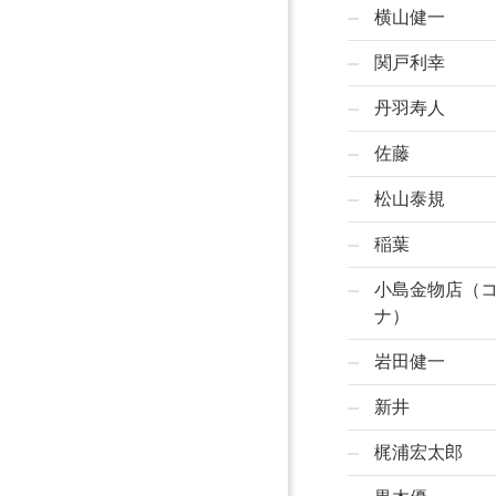
横山健一
関戸利幸
丹羽寿人
佐藤
松山泰規
稲葉
小島金物店（
ナ）
岩田健一
新井
梶浦宏太郎