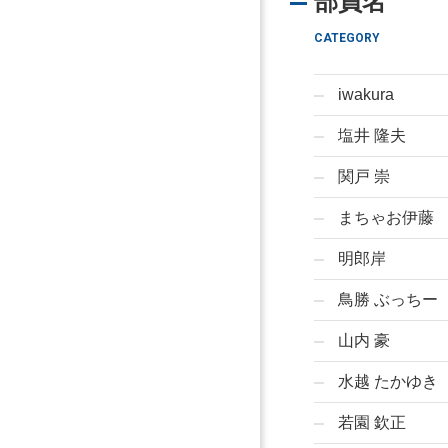
部員名
CATEGORY
iwakura
塩井 隆夫
関戸 崇
まちゃお伊藤
明郎岸
鳥勝 ぶっちー
山内 豪
水越 たかゆき
若園 欽正